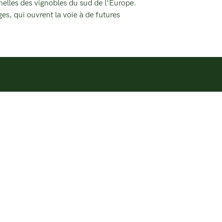
elles des vignobles du sud de l’Europe.
s, qui ouvrent la voie à de futures
LIFE VINOSHIELD est
cofinancé par l’Union
Européenne. Les points de vue
et opinions exprimés sont
toutefois ceux du ou des
eurs uniquement et ne reflètent pas
essairement ceux de l’Union européenne ou
l’Agence exécutive européenne pour les