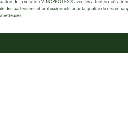
quation de la solution VINOPROTEX® avec les attentes opérationn
es partenaires et professionnels pour la qualité de ces échange
ometteuses.
Présentation de LIFE
Actualités
VinoShield
Contactez-nous
Consortium
Documents
Réseautage
aut
néc
de 